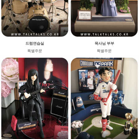
드럼연습실
목사님 부부
특별주문
특별주문