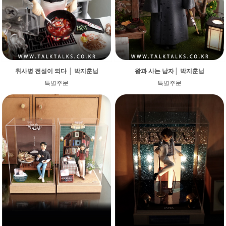
취사병 전설이 되다 │ 박지훈님
왕과 사는 남자│ 박지훈님
특별주문
특별주문