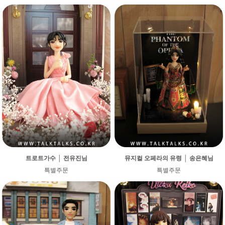
트로트가수 │ 전유진님
뮤지컬 오페라의 유령 │ 송은혜님
특별주문
특별주문