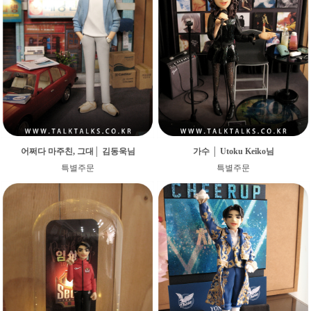
어쩌다 마주친, 그대│ 김동욱님
가수 │ Utoku Keiko님
특별주문
특별주문