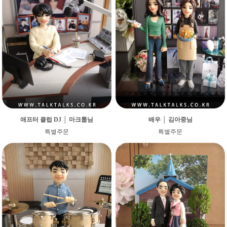
애프터 클럽 DJ │ 마크툽님
배우 │ 김아중님
특별주문
특별주문