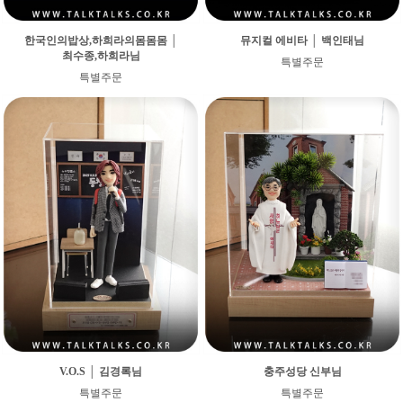
한국인의밥상,하희라의몸몸몸 │
뮤지컬 에비타 │ 백인태님
최수종,하희라님
특별주문
특별주문
V.O.S │ 김경록님
충주성당 신부님
특별주문
특별주문