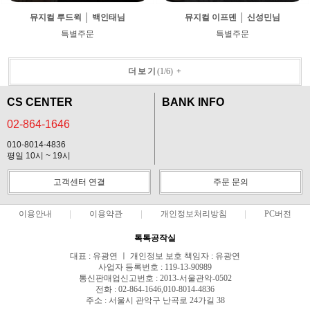
뮤지컬 루드윅 │ 백인태님
뮤지컬 이프덴 │ 신성민님
특별주문
특별주문
더보기
(
1
/
6
)
+
CS CENTER
BANK INFO
02-864-1646
010-8014-4836
평일 10시 ~ 19시
고객센터 연결
주문 문의
이용안내
이용약관
개인정보처리방침
PC버전
톡톡공작실
대표 : 유광연 ㅣ 개인정보 보호 책임자 : 유광연
사업자 등록번호 : 119-13-90989
통신판매업신고번호 : 2013-서울관악-0502
전화 : 02-864-1646,010-8014-4836
주소 : 서울시 관악구 난곡로 24가길 38