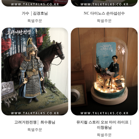
가수 │김경호님
NC 다이노스 손아섭선수
특별주문
특별주문
고려거란전쟁│ 최수종님
뮤지컬 스토리 오브 마이 라이프 │
이창용님
특별주문
특별주문