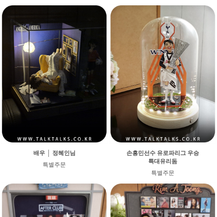
배우 │ 정혜인님
손흥민선수 유로파리그 우승
특대유리돔
특별주문
특별주문