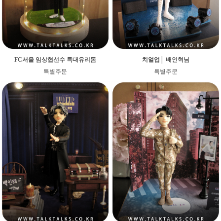
FC서울 임상협선수 특대유리돔
치얼업│ 배인혁님
특별주문
특별주문