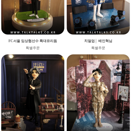
FC서울 임상협선수 특대유리돔
치얼업│ 배인혁님
특별주문
특별주문