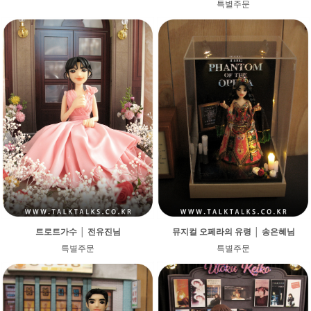
특별주문
트로트가수 │ 전유진님
뮤지컬 오페라의 유령 │ 송은혜님
특별주문
특별주문