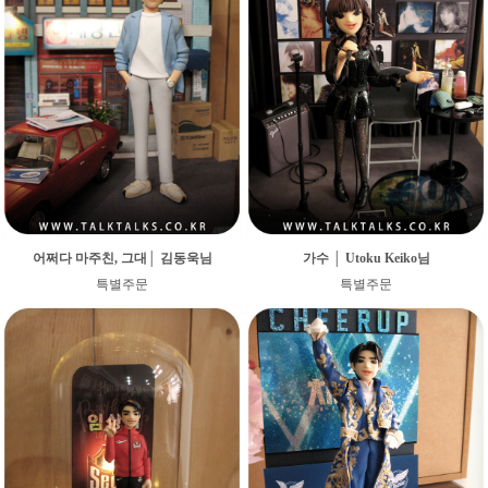
어쩌다 마주친, 그대│ 김동욱님
가수 │ Utoku Keiko님
특별주문
특별주문