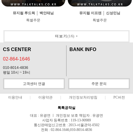
뮤지컬 루드윅 │ 백인태님
뮤지컬 이프덴 │ 신성민님
특별주문
특별주문
더보기
(
1
/
6
)
+
CS CENTER
BANK INFO
02-864-1646
010-8014-4836
평일 10시 ~ 19시
고객센터 연결
주문 문의
이용안내
이용약관
개인정보처리방침
PC버전
톡톡공작실
대표 : 유광연 ㅣ 개인정보 보호 책임자 : 유광연
사업자 등록번호 : 119-13-90989
통신판매업신고번호 : 2013-서울관악-0502
전화 : 02-864-1646,010-8014-4836