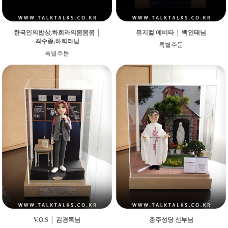
한국인의밥상,하희라의몸몸몸 │
뮤지컬 에비타 │ 백인태님
최수종,하희라님
특별주문
특별주문
V.O.S │ 김경록님
충주성당 신부님