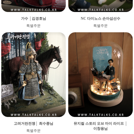
가수 │김경호님
NC 다이노스 손아섭선수
특별주문
특별주문
고려거란전쟁│ 최수종님
뮤지컬 스토리 오브 마이 라이프 │
이창용님
특별주문