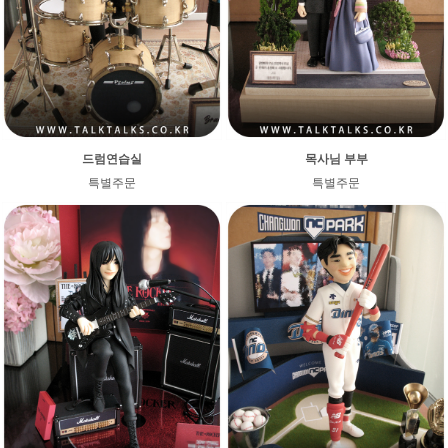
드럼연습실
목사님 부부
특별주문
특별주문