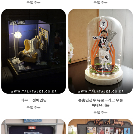
특별주문
특별주문
배우 │ 정혜인님
손흥민선수 유로파리그 우승
특대유리돔
특별주문
특별주문