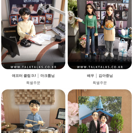
애프터 클럽 DJ │ 마크툽님
배우 │ 김아중님
특별주문
특별주문