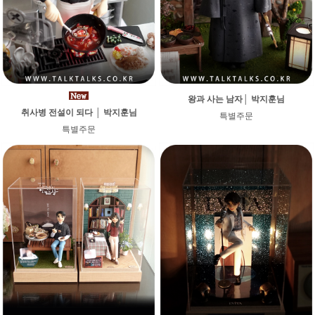
왕과 사는 남자│ 박지훈님
취사병 전설이 되다 │ 박지훈님
특별주문
특별주문