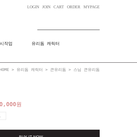
LOGIN
JOIN
CART
ORDER
MYPAGE
시작업
유리돔 캐릭터
HOME
>
유리돔 캐릭터
>
큰유리돔
> 스님 큰유리돔
0,000
원