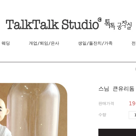
웨딩
개업/퇴임/은사
생일/돌잔치/가족
전
스님 큰유리돔
19
판매가격
수량