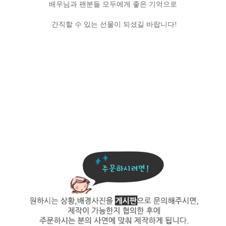
배우님과 팬분들 모두에게
좋은 기억으로
간직할 수 있는
선물이 되셨길 바랍니다!
톡톡공작실,클레이인형,연예인인형,인형제작,서포트,특별한선물,클레이,이벤트인형,미니어
처,
노래,콘서트,가수,배우,뮤지컬배우,뮤지컬,유리돔,선물,연예인선물,조공선물,종방연선물,막
방,
스페셜무대생일조공,팬싸,띵곡,커버,커버무대,꿀보이스,공방,무대,kpop,케이팝,아이돌,
한류스타,kdrama,한류드라마,화제성,
드라마클레이,피규어,종방서포트,클레이인형,피규어인
형,
뮤지컬클레이,
총막,막공선물,이벤트,30주년,기념공연,승진기념선물,퇴직기념선물,20주년기
념,