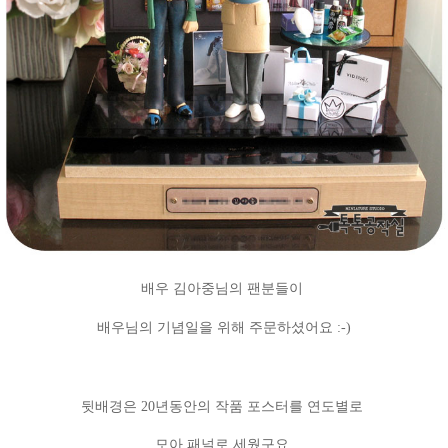
배우 김아중님의
팬분들이
배우님의 기념일을 위해 주문하셨어요 :-)
뒷배경은 20년동안의 작품 포스터를
연
도별로
모아 패널로 세웠구요.