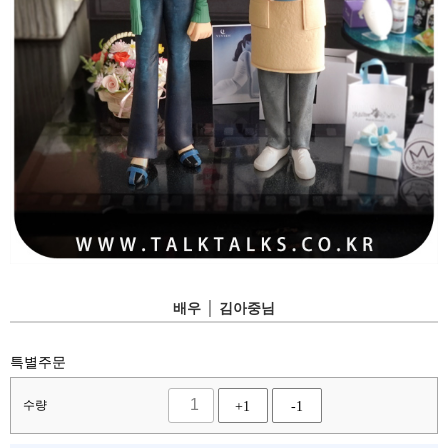
배우 │ 김아중님
특별주문
수량
+1
-1