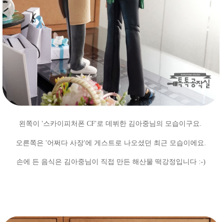
왼쪽이 '스카이피처폰 CF'로 데뷔한 김아중님의 모습이구요.
오른쪽은 '어쩌다 사장'에 게스트로 나오셨던 최근 모습이에요.
손에 든 음식은 김아중님이 직접 만든 해산물 떡강정입니다
:-)