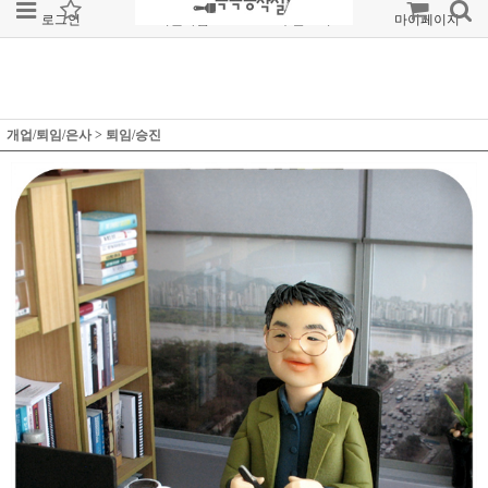
로그인
회원가입
주문조회
마이페이지
개업/퇴임/은사
>
퇴임/승진