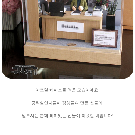
아크릴 케이스를 씌운 모습이에요.
공작실언니들이 정성들여 만든 선물이
받으시는 분께 의미있는 선물이 되셨길 바랍니다!
톡톡공작실,클레이인형,연예인인형,인형제작,서포트,특별한선물,클레이,
피규어,드라마클레이,