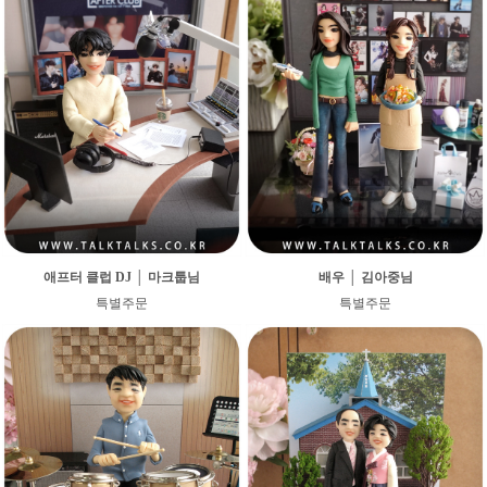
애프터 클럽 DJ │ 마크툽님
배우 │ 김아중님
특별주문
특별주문