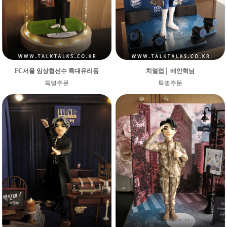
FC서울 임상협선수 특대유리돔
치얼업│ 배인혁님
특별주문
특별주문