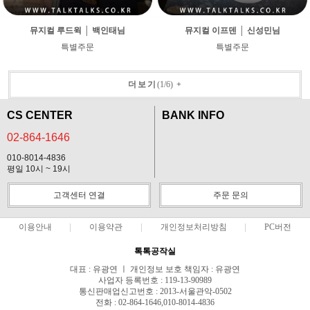
뮤지컬 루드윅 │ 백인태님
뮤지컬 이프덴 │ 신성민님
특별주문
특별주문
더보기
(
1
/
6
)
+
CS CENTER
BANK INFO
02-864-1646
010-8014-4836
평일 10시 ~ 19시
고객센터 연결
주문 문의
이용안내
이용약관
개인정보처리방침
PC버전
톡톡공작실
대표 : 유광연 ㅣ 개인정보 보호 책임자 : 유광연
사업자 등록번호 : 119-13-90989
통신판매업신고번호 : 2013-서울관악-0502
전화 : 02-864-1646,010-8014-4836