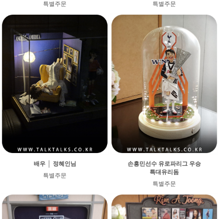
특별주문
특별주문
배우 │ 정혜인님
손흥민선수 유로파리그 우승
특대유리돔
특별주문
특별주문