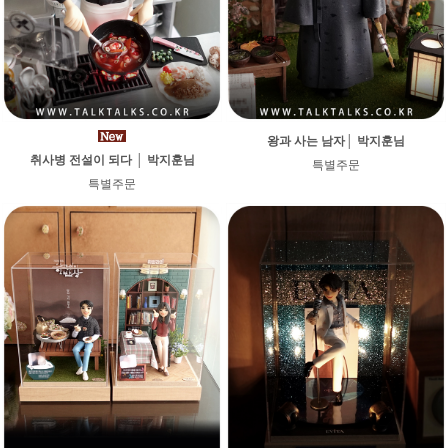
왕과 사는 남자│ 박지훈님
취사병 전설이 되다 │ 박지훈님
특별주문
특별주문