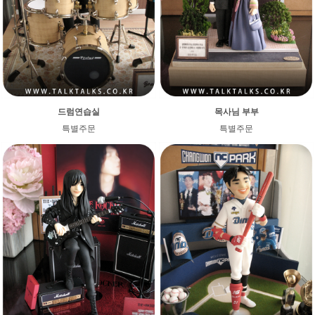
드럼연습실
목사님 부부
특별주문
특별주문