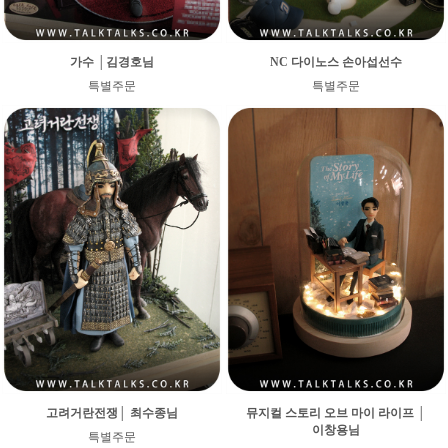
가수 │김경호님
NC 다이노스 손아섭선수
특별주문
특별주문
고려거란전쟁│ 최수종님
뮤지컬 스토리 오브 마이 라이프 │
이창용님
특별주문