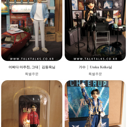
어쩌다 마주친, 그대│ 김동욱님
가수 │ Utoku Keiko님
특별주문
특별주문