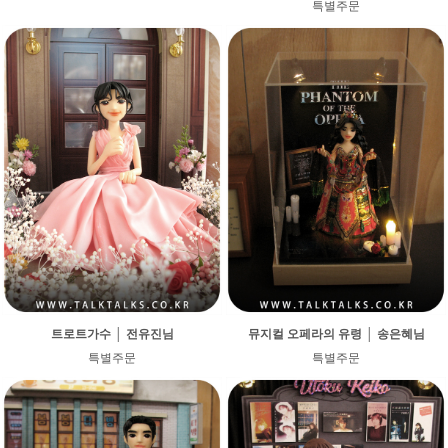
특별주문
트로트가수 │ 전유진님
뮤지컬 오페라의 유령 │ 송은혜님
특별주문
특별주문