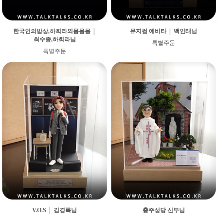
한국인의밥상,하희라의몸몸몸 │
뮤지컬 에비타 │ 백인태님
최수종,하희라님
특별주문
특별주문
V.O.S │ 김경록님
충주성당 신부님